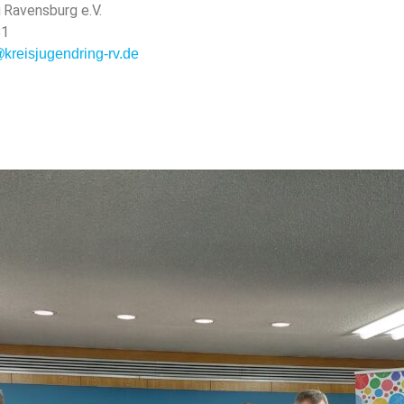
g Ravensburg e.V.
81
kreisjugendring-rv.de