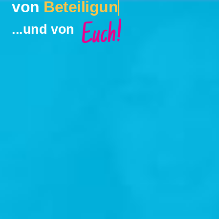
Vielfalt, Beteiligung, E
von
Beteiligung
Euch!
...und von